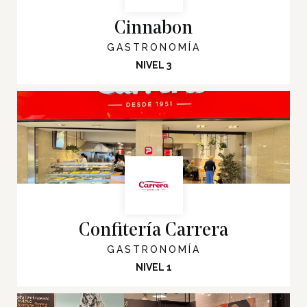
Tiendas
Cinnabon
Novedades
GASTRONOMÍA
Gift Cards y Colectivos
NIVEL 3
Programas
Cine
Pet Friendly
Servicios
Nosotros
Contacto
Confitería Carrera
GASTRONOMÍA
Twitter
Facebook
NIVEL 1
Instagram
Tiktok