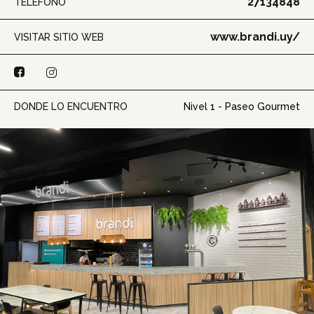
27134848
TELÉFONO
www.brandi.uy/
VISITAR SITIO WEB
DONDE LO ENCUENTRO
Nivel 1 - Paseo Gourmet
Inicio
Tiendas
Novedades
Gift Cards y Colectivos
Programas
Cine
Pet Friendly
Servicios