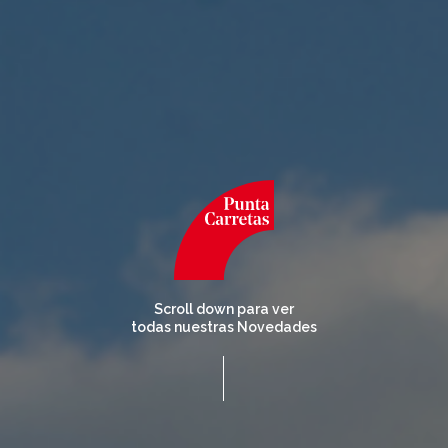
Inicio
Tiendas
Novedades
Gift Cards y Colectivos
Programas
Cine
Pet Friendly
Servicios
Scroll down para ver
todas nuestras Novedades
Nosotros
Contacto