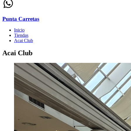
Punta Carretas
Inicio
Tiendas
Acai Club
Acai Club