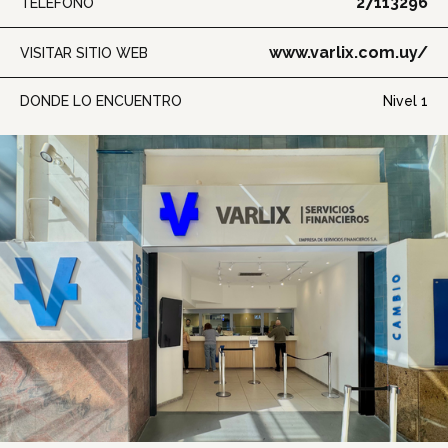
27113296
TELÉFONO
www.varlix.com.uy/
VISITAR SITIO WEB
DONDE LO ENCUENTRO
Nivel 1
Inicio
Tiendas
Novedades
Gift Cards y Colectivos
Programas
Cine
Pet Friendly
Servicios
Nosotros