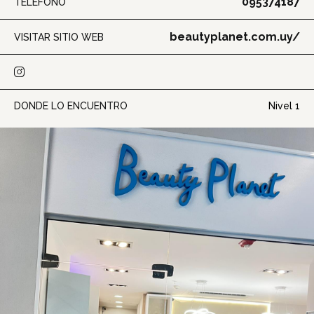
095374187
TELÉFONO
beautyplanet.com.uy/
VISITAR SITIO WEB
DONDE LO ENCUENTRO
Nivel 1
Inicio
Tiendas
Novedades
Gift Cards y Colectivos