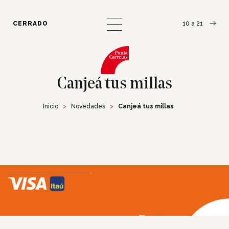
¿Cómo llegar?
Escribinos
CERRADO
10 a 21
Canjeá tus millas
Inicio
Novedades
Canjeá tus millas