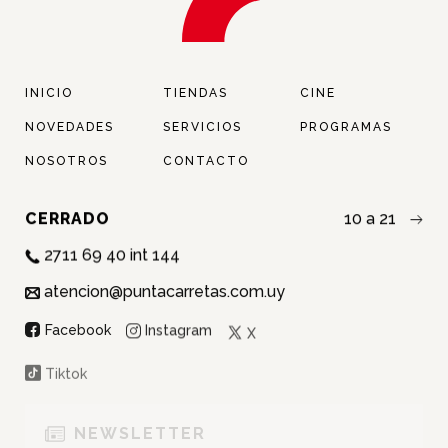
INICIO
TIENDAS
CINE
NOVEDADES
SERVICIOS
PROGRAMAS
NOSOTROS
CONTACTO
CERRADO
10 a 21
2711 69 40 int 144
atencion@puntacarretas.com.uy
NOMBRE:
Instagram
Facebook
X
APELLIDO:
Tiktok
EMAIL:
NEWSLETTER