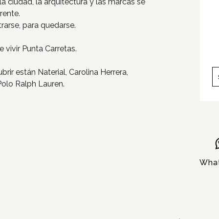
la ciudad, la arquitectura y las marcas se
Pet Friendly
rente.
trarse, para quedarse.
Servicios
 vivir Punta Carretas.
Nosotros
rir están Naterial, Carolina Herrera,
Contacto
 Polo Ralph Lauren.
Wha