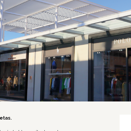
Inicio
Tiendas
Novedades
Gift Cards y Colectivos
Programas
etas.
Cine