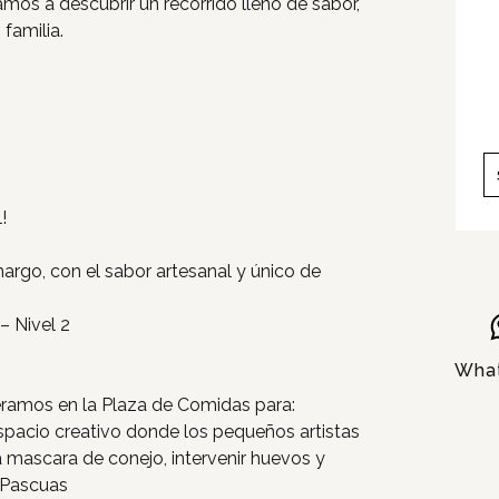
tamos a descubrir un recorrido lleno de sabor,
Tiendas
familia.
Novedades
Gift Cards y Colectivos
Programas
!
Cine
argo, con el sabor artesanal y único de
Pet Friendly
– Nivel 2
Servicios
Wha
peramos en la Plaza de Comidas para:
Nosotros
 espacio creativo donde los pequeños artistas
a mascara de conejo, intervenir huevos y
Contacto
 Pascuas