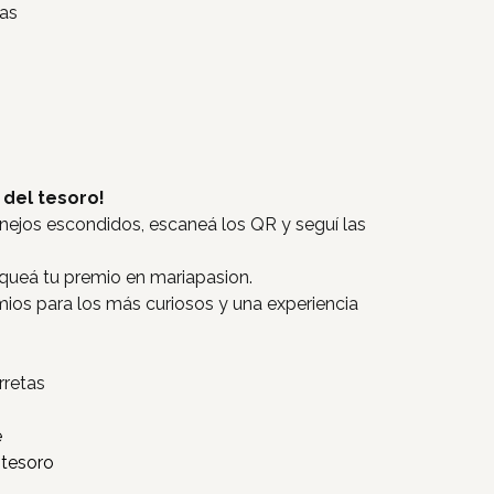
uas
del tesoro!
onejos escondidos, escaneá los QR y seguí las
oqueá tu premio en mariapasion.
mios para los más curiosos y una experiencia
rretas
e
 tesoro