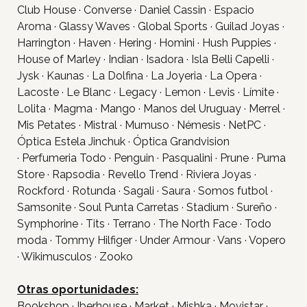
Club House · Converse · Daniel Cassin · Espacio
Aroma · Glassy Waves · Global Sports · Guilad Joyas ·
Harrington · Haven · Hering · Homini · Hush Puppies ·
House of Marley · Indian · Isadora · Isla Belli Capelli ·
Jysk · Kaunas · La Dolfina · La Joyeria · La Opera ·
Lacoste · Le Blanc · Legacy · Lemon · Levis · Límite ·
Lolita · Magma · Mango · Manos del Uruguay · Merrel ·
Mis Petates · Mistral · Mumuso · Némesis · NetPC ·
Óptica Estela Jinchuk · Óptica Grandvision
Inicio
· Perfumeria Todo · Penguin · Pasqualini · Prune · Puma
Store · Rapsodia · Revello Trend · Riviera Joyas ·
Tiendas
Rockford · Rotunda · Sagali · Saura · Somos futbol ·
Novedades
Samsonite · Soul Punta Carretas · Stadium · Sureño ·
Gift Cards y Colectivos
Symphorine · Tits · Terrano · The North Face · Todo
moda · Tommy Hilfiger · Under Armour · Vans · Vopero
Programas
· Wikimusculos · Zooko
Cine
Otras oportunidades:
Pet Friendly
Bookshop · Iberhouse · Market · Mishka · Movistar ·