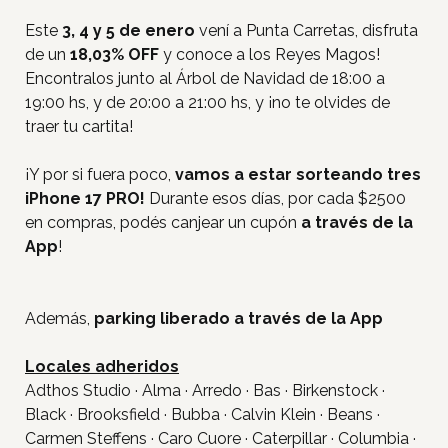
Este
3, 4 y 5 de enero
vení a Punta Carretas, disfruta
de un
18,03% OFF
y conoce a los Reyes Magos!
Encontralos junto al Árbol de Navidad de 18:00 a
19:00 hs, y de 20:00 a 21:00 hs, y ¡no te olvides de
traer tu cartita!
¡Y por si fuera poco,
vamos a estar sorteando tres
iPhone 17 PRO!
Durante esos días, por cada $2500
en compras, podés canjear un cupón
a través de la
App
!
Además,
parking liberado a través de la App
Locales adheridos
Adthos Studio · Alma · Arredo · Bas · Birkenstock ·
Black · Brooksfield · Bubba · Calvin Klein · Beans ·
Carmen Steffens · Caro Cuore · Caterpillar · Columbia ·