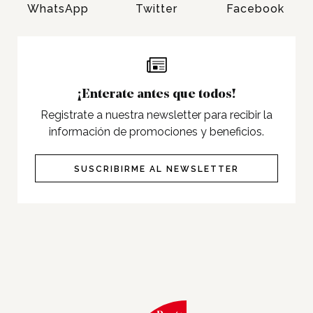
Gift Cards y Colectivos
WhatsApp
Twitter
Facebook
Programas
Cine
Pet Friendly
¡Enterate antes que todos!
Servicios
Registrate a nuestra newsletter para recibir la
Nosotros
información de promociones y beneficios.
Contacto
SUSCRIBIRME AL NEWSLETTER
Twitter
Facebook
Instagram
Tiktok