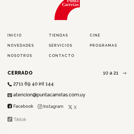
INICIO
TIENDAS
CINE
NOVEDADES
SERVICIOS
PROGRAMAS
NOSOTROS
CONTACTO
CERRADO
10 a 21
2711 69 40 int 144
atencion@puntacarretas.com.uy
NOMBRE:
Instagram
Facebook
X
APELLIDO:
Tiktok