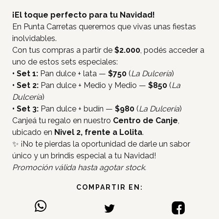
¡El toque perfecto para tu Navidad!
En Punta Carretas queremos que vivas unas fiestas
inolvidables.
Con tus compras a partir de
$2.000
, podés acceder a
uno de estos sets especiales:
• Set 1:
Pan dulce + lata —
$750
(
La Dulcería
)
• Set 2:
Pan dulce + Medio y Medio —
$850
(
La
Dulcería
)
• Set 3:
Pan dulce + budín —
$980
(
La Dulcería
)
Canjeá tu regalo en nuestro
Centro de Canje
,
ubicado en
Nivel 2, frente a Lolita
.
✨ ¡No te pierdas la oportunidad de darle un sabor
único y un brindis especial a tu Navidad!
Promoción válida hasta agotar stock.
Inicio
Tiendas
COMPARTIR EN:
Novedades