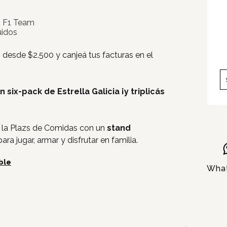
Pet Friendly
n F1 Team
uidos
Servicios
 desde $2.500 y canjeá tus facturas en el
Nosotros
Contacto
n six-pack de Estrella Galicia ¡y triplicás
n la Plazs de Comidas con un
stand
para jugar, armar y disfrutar en familia.
ble
Wha