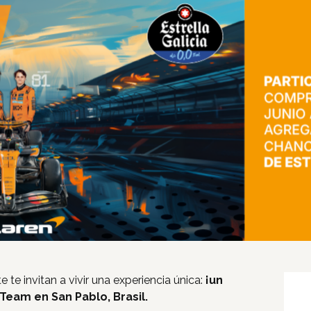
Inicio
Tiendas
Novedades
Gift Cards y Colectivos
Programas
te
te invitan a vivir una experiencia única:
¡un
Cine
Team en San Pablo, Brasil.