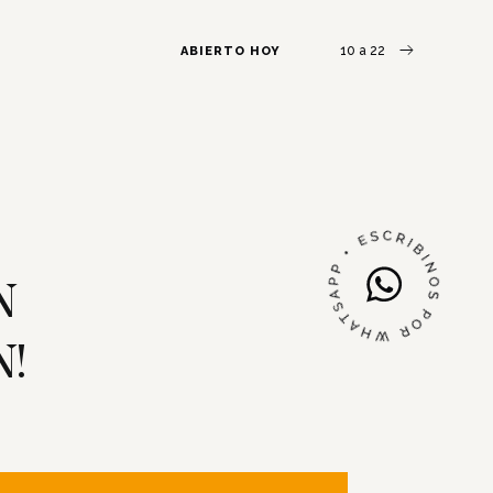
10 a 22
ABIERTO HOY
N
N!