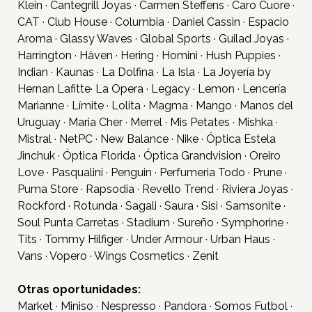
Klein · Cantegrill Joyas · Carmen Steffens · Caro Cuore ·
CAT · Club House · Columbia · Daniel Cassin · Espacio
Aroma · Glassy Waves · Global Sports · Guilad Joyas ·
Harrington · Häven · Hering · Homini · Hush Puppies ·
Indian · Kaunas · La Dolfina · La Isla · La Joyería by
Hernan Lafitte· La Opera · Legacy · Lemon · Lencería
Marianne · Límite · Lolita · Magma · Mango · Manos del
Uruguay · Maria Cher · Merrel · Mis Petates · Mishka ·
Mistral · NetPC · New Balance · Nike · Óptica Estela
Inicio
Jinchuk · Óptica Florida · Óptica Grandvision · Oreiro
Tiendas
Love · Pasqualini · Penguin · Perfumeria Todo · Prune ·
Puma Store · Rapsodia · Revello Trend · Riviera Joyas ·
Novedades
Rockford · Rotunda · Sagali · Saura · Sisi · Samsonite ·
Gift Cards y Colectivos
Soul Punta Carretas · Stadium · Sureño · Symphorine ·
Tits · Tommy Hilfiger · Under Armour · Urban Haus ·
Programas
Vans · Vopero · Wings Cosmetics · Zenit
Cine
Pet Friendly
Otras oportunidades:
Market · Miniso · Nespresso · Pandora · Somos Futbol ·
Servicios