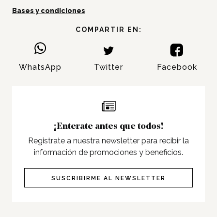
Bases y condiciones
Novedades
COMPARTIR EN:
Gift Cards y Colectivos
Programas
Cine
WhatsApp
Twitter
Facebook
Pet Friendly
Servicios
Nosotros
¡Enterate antes que todos!
Contacto
Registrate a nuestra newsletter para recibir la
información de promociones y beneficios.
SUSCRIBIRME AL NEWSLETTER
Twitter
Facebook
Instagram
Tiktok