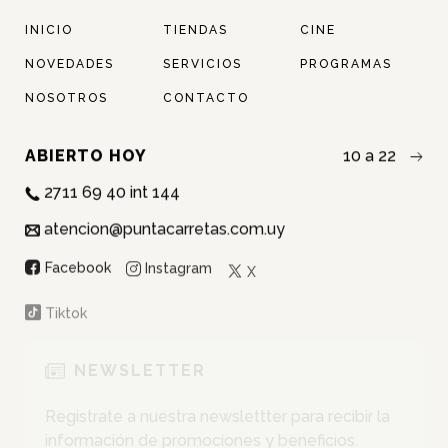
INICIO
TIENDAS
CINE
NOVEDADES
SERVICIOS
PROGRAMAS
NOSOTROS
CONTACTO
ABIERTO HOY
10 a 22
2711 69 40 int 144
atencion@puntacarretas.com.uy
NOMBRE:
Instagram
Facebook
X
APELLIDO:
Tiktok
EMAIL:
NEWSLETTER
Registrate a nuestra newslettter para recibir la
CEDULA:
información de promociones y beneficios.