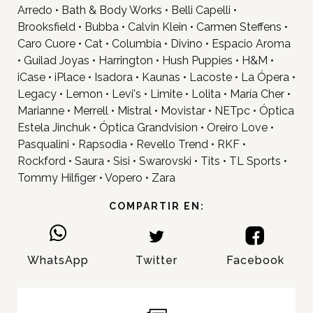
Arredo • Bath & Body Works • Belli Capelli •
Brooksfield • Bubba • Calvin Klein • Carmen Steffens •
Caro Cuore • Cat • Columbia • Divino • Espacio Aroma
Inicio
• Guilad Joyas • Harrington • Hush Puppies • H&M •
iCase • iPlace • Isadora • Kaunas • Lacoste • La Ópera •
Tiendas
Legacy • Lemon • Levi's • Limite • Lolita • María Cher •
Novedades
Marianne • Merrell • Mistral • Movistar • NETpc • Óptica
Estela Jinchuk • Óptica Grandvision • Oreiro Love •
Gift Cards y Colectivos
Pasqualini • Rapsodia • Revello Trend • RKF •
Programas
Rockford • Saura • Sisi • Swarovski • Tits • TL Sports •
Cine
Tommy Hilfiger • Vopero • Zara
Pet Friendly
COMPARTIR EN:
Servicios
Nosotros
WhatsApp
Twitter
Facebook
Contacto