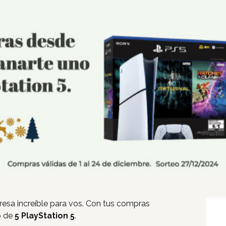
Inicio
Tiendas
Novedades
Gift Cards y Colectivos
Programas
esa increíble para vos. Con tus compras
Cine
eo de
5 PlayStation 5
.