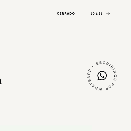
10 a 21
CERRADO
a