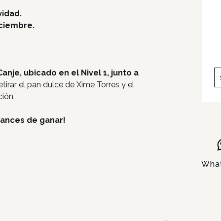
Pet Friendly
vidad.
iciembre.
Servicios
Nosotros
anje, ubicado en el Nivel 1, junto a
Contacto
tirar el pan dulce de Xime Torres y el
ción.
hances de ganar!
Wha