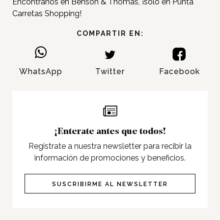
Tiendas
Encontranos en Benson & Thomas, ¡solo en Punta
Carretas Shopping!
Novedades
COMPARTIR EN:
Gift Cards y Colectivos
Programas
Cine
WhatsApp
Twitter
Facebook
Pet Friendly
Servicios
Nosotros
¡Enterate antes que todos!
Contacto
Registrate a nuestra newsletter para recibir la
información de promociones y beneficios.
Twitter
Facebook
SUSCRIBIRME AL NEWSLETTER
Instagram
Tiktok