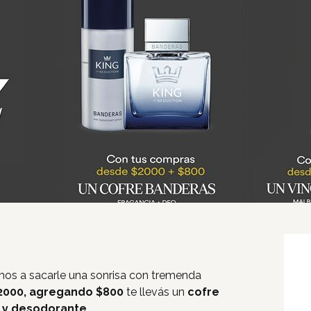
Inicio
Tiendas
Novedades
Gift Cards y Colectivos
Programas
Cine
mos a sacarle una sonrisa con tremenda
$2000, agregando $800
te llevás un
cofre
Pet Friendly
 y desodorante.