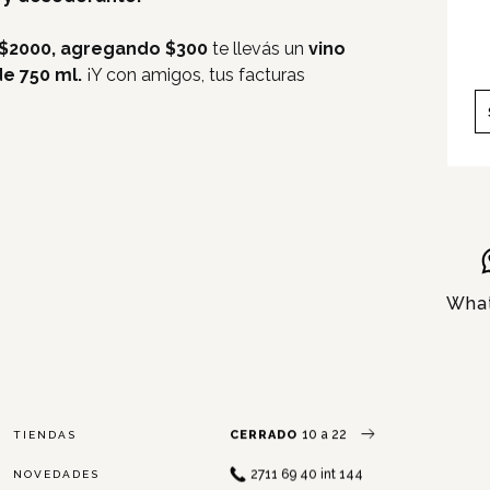
Servicios
e $2000, agregando $300
te llevás un
vino
e 750 ml.
¡Y con amigos, tus facturas
Nosotros
Contacto
Wha
10 a 22
CERRADO
TIENDAS
2711 69 40 int 144
NOVEDADES