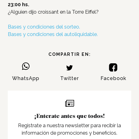
23:00 hs.
Inicio
¿Alguien dijo croissant en la Torre Eiffel?
Tiendas
Bases y condiciones del sorteo.
Novedades
Bases y condiciones del autoliquidable.
Gift Cards y Colectivos
Programas
COMPARTIR EN:
Cine
Pet Friendly
WhatsApp
Twitter
Facebook
Servicios
Nosotros
Contacto
¡Enterate antes que todos!
Registrate a nuestra newsletter para recibir la
Twitter
información de promociones y beneficios.
Facebook