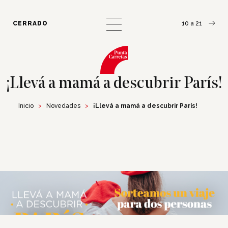
¿Cómo llegar?
Escribinos
CERRADO
10 a 21
¡Llevá a mamá a descubrir París!
Inicio
Novedades
¡Llevá a mamá a descubrir París!