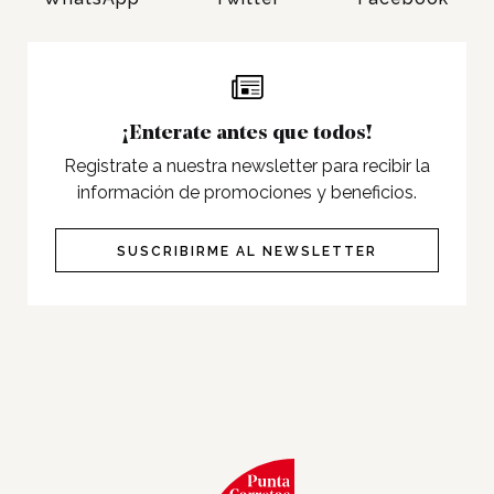
Programas
Cine
Pet Friendly
¡Enterate antes que todos!
Servicios
Registrate a nuestra newsletter para recibir la
Nosotros
información de promociones y beneficios.
Contacto
SUSCRIBIRME AL NEWSLETTER
Twitter
Facebook
Instagram
Tiktok