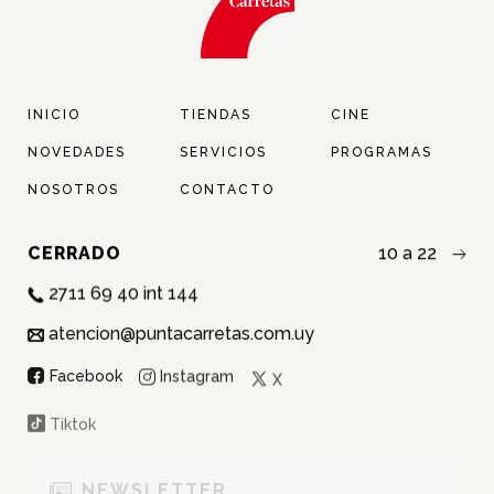
INICIO
TIENDAS
CINE
NOVEDADES
SERVICIOS
PROGRAMAS
NOSOTROS
CONTACTO
CERRADO
10 a 22
2711 69 40 int 144
atencion@puntacarretas.com.uy
NOMBRE:
Instagram
Facebook
X
APELLIDO:
Tiktok
EMAIL:
NEWSLETTER