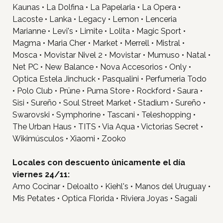
Kaunas • La Dolfina • La Papelaria • La Opera •
Lacoste • Lanka • Legacy • Lemon • Lenceria
Marianne • Levi's • Limite • Lolita • Magic Sport •
Magma • Maria Cher • Market • Merrell • Mistral •
Mosca • Movistar Nivel 2 • Movistar • Mumuso • Natal •
Net PC • New Balance • Nova Accesorios • Only •
Optica Estela Jinchuck • Pasqualini • Perfumeria Todo
Inicio
• Polo Club • Prüne • Puma Store • Rockford • Saura •
Sisi • Sureño • Soul Street Market • Stadium • Sureño •
Tiendas
Swarovski • Symphorine • Tascani • Teleshopping •
Novedades
The Urban Haus • TITS • Via Aqua • Victorias Secret •
Wikimúsculos • Xiaomi • Zooko
Gift Cards y Colectivos
Programas
Locales con descuento únicamente el día
Cine
viernes 24/11:
Amo Cocinar • Deloalto • Kiehl's • Manos del Uruguay •
Pet Friendly
Mis Petates • Optica Florida • Riviera Joyas • Sagali
Servicios