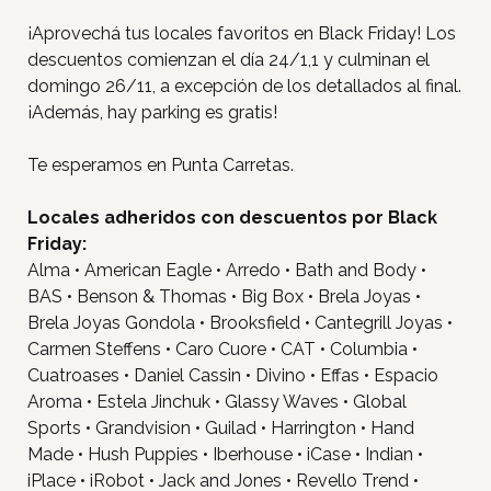
¡Aprovechá tus locales favoritos en Black Friday! Los
descuentos comienzan el día 24/1,1 y culminan el
domingo 26/11, a excepción de los detallados al final.
¡Además, hay parking es gratis!
Te esperamos en Punta Carretas.
Locales adheridos con descuentos por Black
Friday:
Alma • American Eagle • Arredo • Bath and Body •
BAS • Benson & Thomas • Big Box • Brela Joyas •
Brela Joyas Gondola • Brooksfield • Cantegrill Joyas •
Carmen Steffens • Caro Cuore • CAT • Columbia •
Cuatroases • Daniel Cassin • Divino • Effas • Espacio
Aroma • Estela Jinchuk • Glassy Waves • Global
Sports • Grandvision • Guilad • Harrington • Hand
Made • Hush Puppies • Iberhouse • iCase • Indian •
iPlace • iRobot • Jack and Jones • Revello Trend •