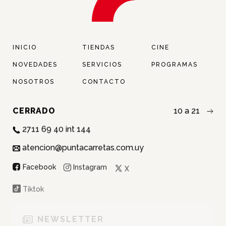
INICIO
TIENDAS
CINE
NOVEDADES
SERVICIOS
PROGRAMAS
NOSOTROS
CONTACTO
CERRADO
10 a 21
2711 69 40 int 144
atencion@puntacarretas.com.uy
NOMBRE:
Instagram
Facebook
X
APELLIDO:
Tiktok
EMAIL:
NEWSLETTER