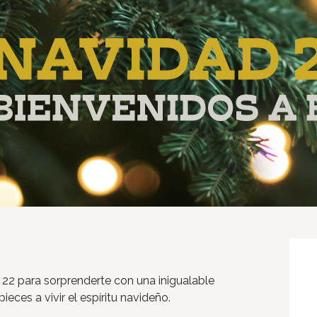
Inicio
Tiendas
Novedades
Gift Cards y Colectivos
Programas
Cine
 22 para sorprenderte con una inigualable
ces a vivir el espíritu navideño.
Pet Friendly