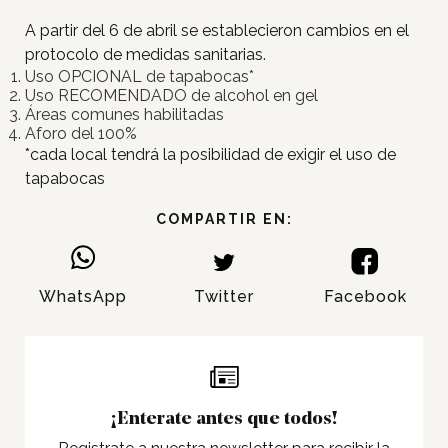
A partir del 6 de abril se establecieron cambios en el
protocolo de medidas sanitarias.
Uso OPCIONAL de tapabocas*
Uso RECOMENDADO de alcohol en gel
Áreas comunes habilitadas
Aforo del 100%
*cada local tendrá la posibilidad de exigir el uso de
tapabocas
COMPARTIR EN:
Inicio
WhatsApp
Twitter
Facebook
Tiendas
Novedades
Gift Cards y Colectivos
Programas
¡Enterate antes que todos!
Cine