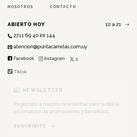
NOSOTROS
CONTACTO
ABIERTO HOY
10 a 21
2711 69 40 int 144
atencion@puntacarretas.com.uy
NOMBRE:
Instagram
Facebook
X
APELLIDO:
Tiktok
EMAIL:
NEWSLETTER
Registrate a nuestra newslettter para recibir la
CEDULA:
información de promociones y beneficios.
SUSCRIBITE
SUMARME