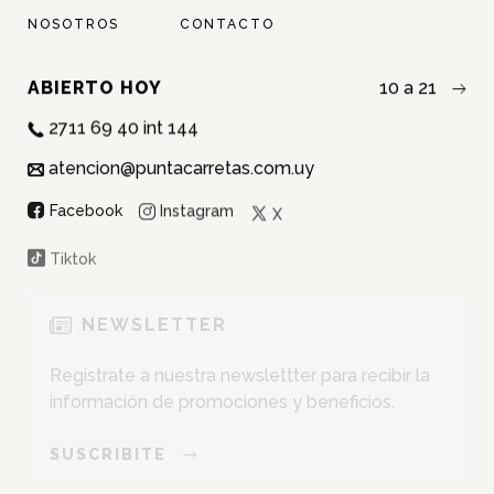
NOSOTROS
CONTACTO
ABIERTO HOY
10 a 21
2711 69 40 int 144
atencion@puntacarretas.com.uy
NOMBRE:
Instagram
Facebook
X
APELLIDO:
Tiktok
EMAIL:
NEWSLETTER
Registrate a nuestra newslettter para recibir la
CEDULA:
información de promociones y beneficios.
SUSCRIBITE
SUMARME