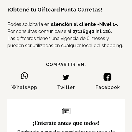
¡Obtené tu Giftcard Punta Carretas!
Podés solicitarla en
atención al cliente -Nivel 1-.
Por consultas comunicarse al
27116940 int 126.
Las giftcards tienen una vigencia de 6 meses y
pueden ser utilizadas en cualquier local del shopping.
COMPARTIR EN:
Inicio
WhatsApp
Twitter
Facebook
Tiendas
Novedades
Gift Cards y Colectivos
Programas
¡Enterate antes que todos!
Cine