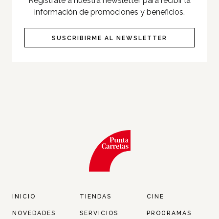
Registrate a nuestra newsletter para recibir la
Pet Friendly
información de promociones y beneficios.
Servicios
SUSCRIBIRME AL NEWSLETTER
Nosotros
Contacto
Twitter
Facebook
Instagram
Tiktok
INICIO
TIENDAS
CINE
NOVEDADES
SERVICIOS
PROGRAMAS