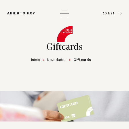
¿Cómo llegar?
Escribinos
ABIERTO HOY
10 a 21
Giftcards
Inicio
Novedades
Giftcards